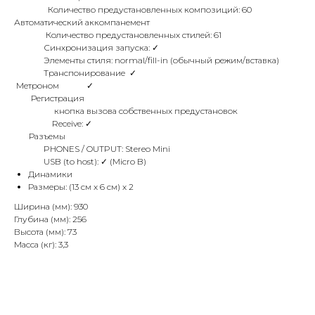
Количество предустановленных композиций: 60
Автоматический аккомпанемент
Количество предустановленных стилей: 61
Синхронизация запуска: ✓
Элементы стиля: normal/fill-in (обычный режим/вставка)
Транспонирование ✓
Метроном ✓
Регистрация
кнопка вызова собственных предустановок
Receive: ✓
Разъемы
PHONES / OUTPUT: Stereo Mini
USB (to host): ✓ (Micro B)
Динамики
Размеры: (13 см x 6 см) x 2
Ширина (мм): 930
Глубина (мм): 256
Высота (мм): 73
Масса (кг): 3,3